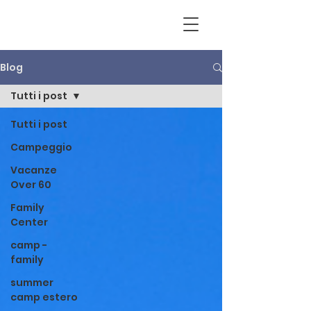
Blog
Tutti i post
Tutti i post
Campeggio
Vacanze
Over 60
Family
Center
camp -
family
summer
camp estero