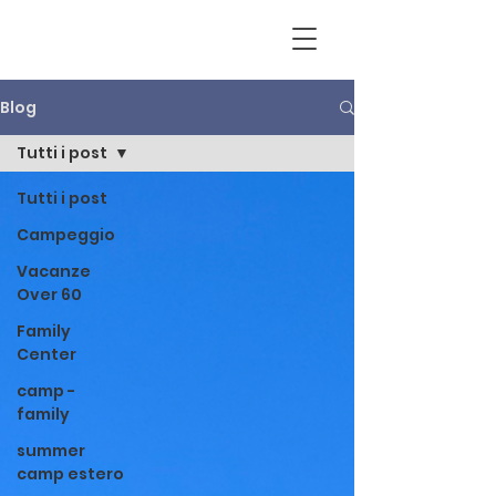
Blog
Tutti i post
Tutti i post
Campeggio
Vacanze
Over 60
Family
Center
camp -
family
summer
camp estero