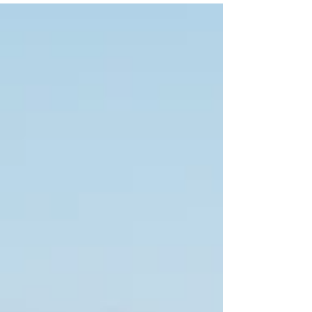
potrebbe essere l’occasione perfetta per
incontrare nuove persone, riscoprire te
stesso e vivere momenti...