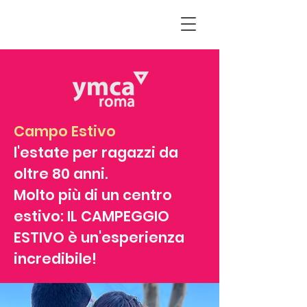
Campo Estivo
l'estate per ragazzi da
oltre 80 anni.
Molto più di un centro
estivo: IL CAMPEGGIO
ESTIVO è un'esperienza
incredibile!