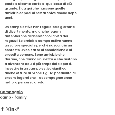
posto e si sente parte di qualcosa di più 
grande. È da qui che nascono quelle 
amicizie capaci di restare vive anche dopo 
anni.
Un campo estivo non regala solo giornate 
di divertimento, ma anche legami 
autentici che arricchiscono la vita dei 
ragazzi. Le amicizie campo estivo hanno 
un valore speciale perché nascono in un 
contesto unico, fatto di condivisione e di 
crescita comune. Sono amicizie che 
durano, che danno sicurezza e che aiutano 
a diventare adulti più empatici e aperti. 
Investire in un campo estivo significa 
anche offrire ai propri figli la possibilità di 
creare legami che li accompagneranno 
nel loro percorso di vita.
Campeggio
camp - family