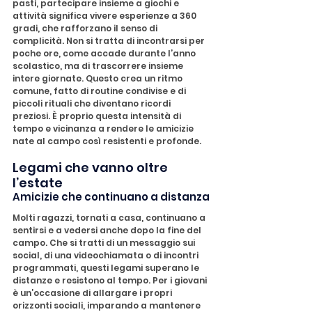
pasti, partecipare insieme a giochi e 
attività significa vivere esperienze a 360 
gradi, che rafforzano il senso di 
complicità. Non si tratta di incontrarsi per 
poche ore, come accade durante l’anno 
scolastico, ma di trascorrere insieme 
intere giornate. Questo crea un ritmo 
comune, fatto di routine condivise e di 
piccoli rituali che diventano ricordi 
preziosi. È proprio questa intensità di 
tempo e vicinanza a rendere le amicizie 
nate al campo così resistenti e profonde.
Legami che vanno oltre 
l’estate
Amicizie che continuano a distanza
Molti ragazzi, tornati a casa, continuano a 
sentirsi e a vedersi anche dopo la fine del 
campo. Che si tratti di un messaggio sui 
social, di una videochiamata o di incontri 
programmati, questi legami superano le 
distanze e resistono al tempo. Per i giovani 
è un’occasione di allargare i propri 
orizzonti sociali, imparando a mantenere 