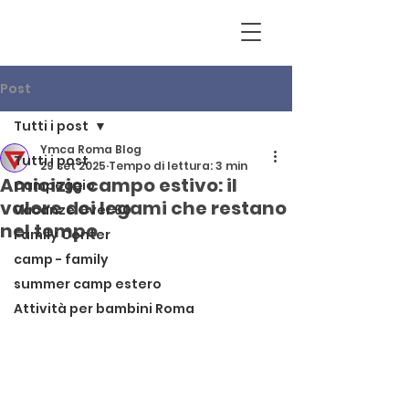
Post
Tutti i post
Ymca Roma Blog
Tutti i post
29 set 2025
Tempo di lettura: 3 min
Amicizie campo estivo: il
Campeggio
valore dei legami che restano
Vacanze Over 60
nel tempo
Family Center
camp - family
summer camp estero
Attività per bambini Roma