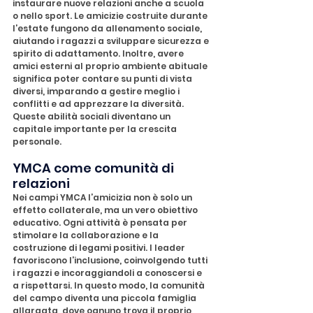
instaurare nuove relazioni anche a scuola 
o nello sport. Le amicizie costruite durante 
l’estate fungono da allenamento sociale, 
aiutando i ragazzi a sviluppare sicurezza e 
spirito di adattamento. Inoltre, avere 
amici esterni al proprio ambiente abituale 
significa poter contare su punti di vista 
diversi, imparando a gestire meglio i 
conflitti e ad apprezzare la diversità. 
Queste abilità sociali diventano un 
capitale importante per la crescita 
personale.
YMCA come comunità di 
relazioni
Nei campi YMCA l’amicizia non è solo un 
effetto collaterale, ma un vero obiettivo 
educativo. Ogni attività è pensata per 
stimolare la collaborazione e la 
costruzione di legami positivi. I leader 
favoriscono l’inclusione, coinvolgendo tutti 
i ragazzi e incoraggiandoli a conoscersi e 
a rispettarsi. In questo modo, la comunità 
del campo diventa una piccola famiglia 
allargata, dove ognuno trova il proprio 